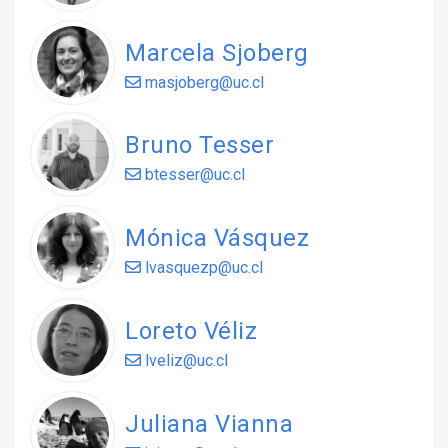
Marcela Sjoberg
masjoberg@uc.cl
Bruno Tesser
btesser@uc.cl
Mónica Vásquez
lvasquezp@uc.cl
Loreto Véliz
lveliz@uc.cl
Juliana Vianna