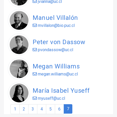
jvianna@uc.cl
Manuel Villalón
mvillalon@bio.puc.cl
Peter von Dassow
pvondassow@uc.cl
Megan Williams
megan.williams@uc.cl
María Isabel Yuseff
myuseff@uc.cl
Page navigation
Current Page
Page
Page
Page
Page
Page
Page
7
1
2
3
4
5
6