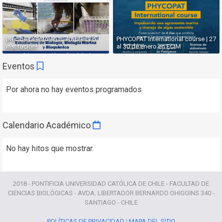
¡Recibe talento en tu empresa o
PHYCOPAT International course | 27
institución!
al 30 de enero en ECIM
Eventos
Por ahora no hay eventos programados
Calendario
Académico
No hay hitos que mostrar.
2018 - PONTIFICIA UNIVERSIDAD CATÓLICA DE CHILE - FACULTAD DE
CIENCIAS BIOLÓGICAS - AVDA. LIBERTADOR BERNARDO OHIGGINS 340 -
SANTIAGO - CHILE
POLÍTICAS DE PRIVACIDAD
|
MAPA DEL SITIO