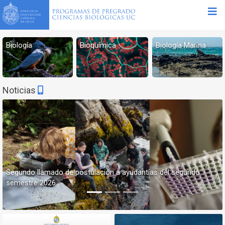
Biología
Bioquímica
Biología Marina
Noticias
Previous
Next
Segundo llamado de postulación a ayudantías del segundo
semestre 2026