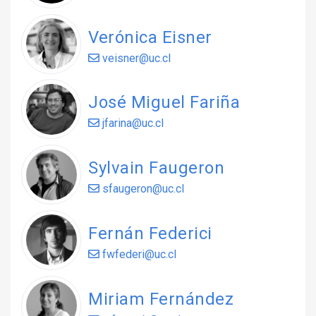
Verónica Eisner
veisner@uc.cl
José Miguel Fariña
jfarina@uc.cl
Sylvain Faugeron
sfaugeron@uc.cl
Fernán Federici
fwfederi@uc.cl
Miriam Fernández