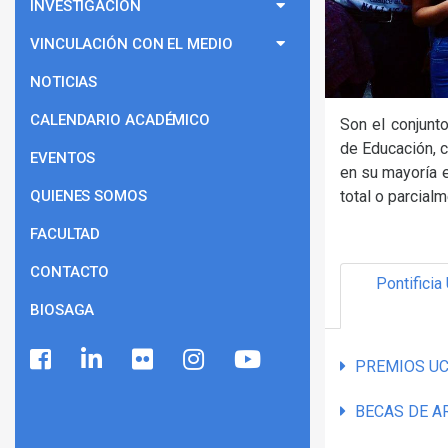
INVESTIGACIÓN
VINCULACIÓN CON EL MEDIO
NOTICIAS
CALENDARIO ACADÉMICO
Son el conjunto
de Educación, c
EVENTOS
en su mayoría 
QUIENES SOMOS
total o parcialm
FACULTAD
CONTACTO
Pontificia
BIOSAGA
PREMIOS U
BECAS DE A