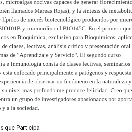
s, microalgas nocivas capaces de generar florecimiento
bién llamados Mareas Rojas), y la síntesis de metaboli
 lípidos de interés biotecnológico producidos por micr
BIO101B y co-coordino el BIO145C. En el primero que 
icos en Bioquímica, exclusivo para Bioquímicos, aplico
de clases, lectivas, análisis critico y presentación oral
emas de "Aprendizaje y Servicio". El segundo curso
ía e Inmunología consta de clases lectivas, seminarios
y esta enfocado principalmente a patógenos y respuesta
experiencia de observar un fenómeno en la naturaleza y
n su nivel mas profundo me produce felicidad. Creo que
ntra un grupo de investigadores apasionados por aporta
 y a la sociedad.
s que Participa: