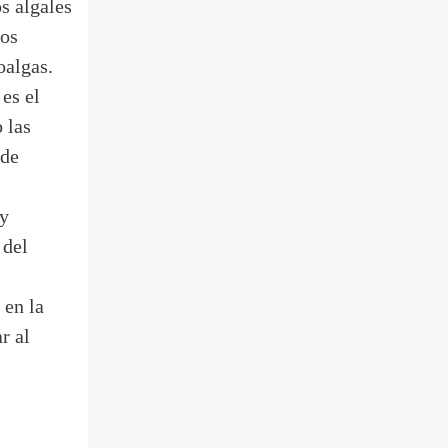
s algales
tos
oalgas.
es el
 las
 de
 y
 del
 en la
r al