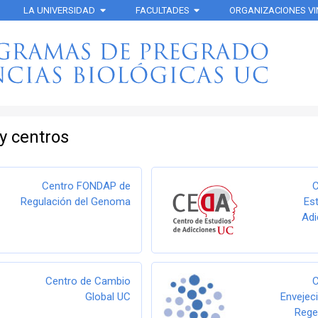
LA UNIVERSIDAD
FACULTADES
ORGANIZACIONES V
 y centros
Centro FONDAP de
C
Regulación del Genoma
Es
Adi
Centro de Cambio
C
Global UC
Envejec
Rege