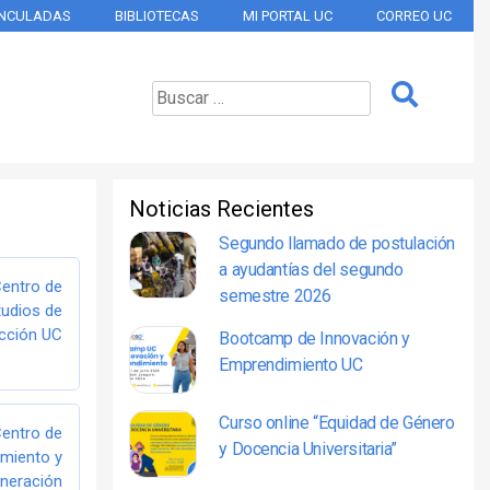
INCULADAS
BIBLIOTECAS
MI PORTAL UC
CORREO UC
Noticias Recientes
Segundo llamado de postulación
a ayudantías del segundo
entro de
semestre 2026
tudios de
cción UC
Bootcamp de Innovación y
Emprendimiento UC
Curso online “Equidad de Género
entro de
y Docencia Universitaria”
imiento y
neración