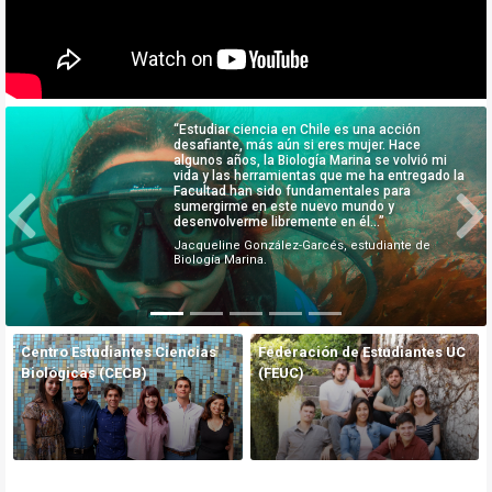
“Estudiar ciencia en Chile es una acción
desafiante, más aún si eres mujer. Hace
algunos años, la Biología Marina se volvió mi
vida y las herramientas que me ha entregado la
Facultad han sido fundamentales para
sumergirme en este nuevo mundo y
desenvolverme libremente en él…”
Previous
Ne
Jacqueline González-Garcés, estudiante de
Biología Marina.
Centro Estudiantes Ciencias
Federación de Estudiantes UC
Biológicas (CECB)
(FEUC)