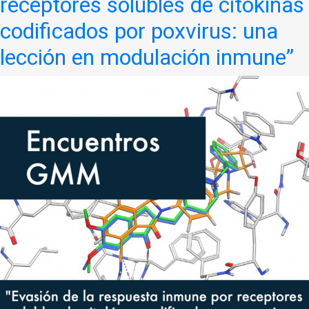
receptores solubles de citokinas
codificados por poxvirus: una
lección en modulación inmune”