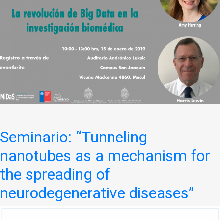
Seminario: “Tunneling
nanotubes as a mechanism for
the spreading of
neurodegenerative diseases”