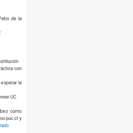
Patio de la
2
stitución
ráctica con
 esperar la
anner UC
sabes como
io.puc.cl y
grado