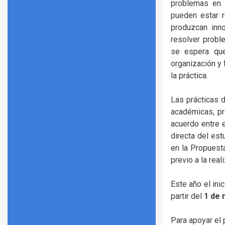
problemas en u
pueden estar r
produzcan inno
resolver probl
se espera que
organización y 
la práctica.
Las prácticas 
académicas, pr
acuerdo entre e
directa del es
en la Propuest
previo a la rea
Este año el ini
partir del
1 de
Para apoyar el 