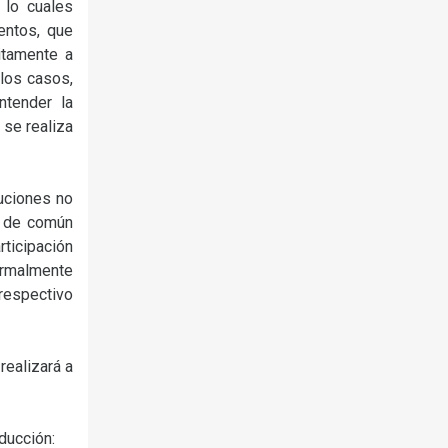
 lo cuales
entos, que
itamente a
 los casos,
tender la
 se realiza
tuciones no
s de común
rticipación
ormalmente
 respectivo
realizará a
ducción: