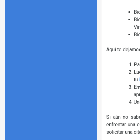
Bi
Bi
Vi
Bi
Aquí te dejamos
Pa
Lu
tu
En
ap
Un
Si aún no sab
enfrentar una 
solicitar una ci