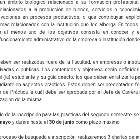
n ámbito biológico relacionado a su formación profesional,
elacionados a la producción de bienes, servicios o conocimi
vaciones en procesos productivos, o que contribuyan explíc
emas relacionados con la institución que los alberga. En todos
 al menos uno de los objetivos consista en conocer y en
funcionamiento administrativo de la empresa o institución donde
deben ser realizadas fuera de la Facultad, en empresas o insti
ivadas o públicas. Los contenidos y objetivos serán definido
l (la) estudiante y su guía directo, los que deben enfatizar la pa
tudiante en aspectos prácticos. Estos deben ser presentados f
a de Práctica la cuál debe ser aprobada por el Jefe de Carrera
lización de la misma.
cio de la inscripción para las prácticas del segundo semestre se 
 mayo
y durara hasta el
30 de junio
como plazo máximo.
proceso de búsqueda e inscripción, realizaremos 3 charlas de in