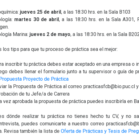
oquímica:
jueves 25 de abril
, a las 18:30 hrs. en la Sala B103
ología:
martes 30 de abril
, a las 18:30 hrs. en la Sala A301, 
rgen.
ología Marina:
jueves 2 de mayo
, a las 18:30 hrs. en la Sala B20
 los tips para que tu proceso de práctica sea el mejor:
ra inscribir tu práctica debes estar aceptado en una empresa o in
ego debes llenar el formulario junto a tu supervisor o guía de p
Propuesta Proyecto de Práctica
viar la Propuesta de Práctica al correo practicasfcb@bio.puc.cl y
robación de tu Jefe/a de Carrera
a vez aprobada la propuesta de práctica puedes inscribirla en B
es dónde realizar tu práctica no tienes hecho tu CV, y no 
entrevista, puedes comunicarte a nuestro correo practicasfcb@b
ta. Revisa también la lista de
Oferta de Prácticas y Tesis de Pre