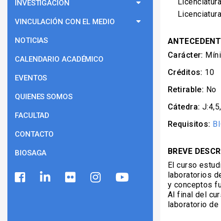
Licenciatur
INVESTIGACIÓN
Licenciatur
VINCULACIÓN CON EL MEDIO
NOTICIAS
ANTECEDENT
Carácter:
Mín
CALENDARIO ACADÉMICO
Créditos:
10
EVENTOS
Retirable:
No
QUIENES SOMOS
Cátedra:
J:4,5
FACULTAD
Requisitos:
B
CONTACTO
BREVE DESCR
BIOSAGA
El curso estud
laboratorios d
y conceptos fu
Al final del c
laboratorio de