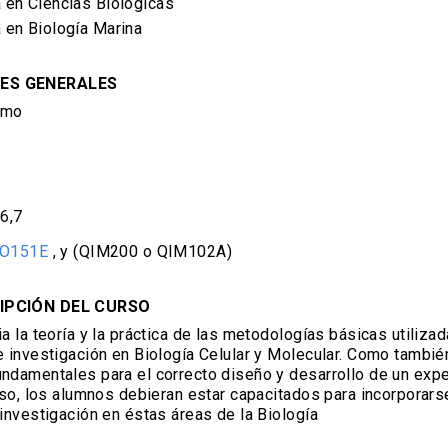
a en Ciencias Biológicas
a en Biología Marina
ES GENERALES
imo
,6,7
IO151E
, y (QIM200 o QIM102A)
IPCIÓN DEL CURSO
ia la teoría y la práctica de las metodologías básicas utiliza
e investigación en Biología Celular y Molecular. Como tambi
ndamentales para el correcto diseño y desarrollo de un exp
urso, los alumnos debieran estar capacitados para incorporars
 investigación en éstas áreas de la Biología