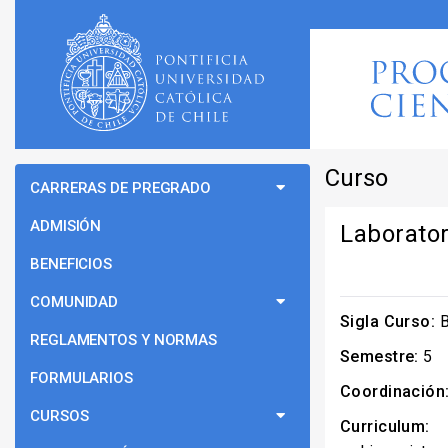
Curso
CARRERAS DE PREGRADO
ADMISIÓN
Laborator
BENEFICIOS
COMUNIDAD
Sigla Curso:
B
REGLAMENTOS Y NORMAS
Semestre:
5
FORMULARIOS
Coordinación
CURSOS
Curriculum: