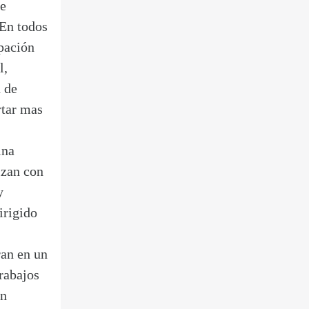
de
 En todos
ipación
l,
n de
rtar mas
ina
izan con
y
irigido
ran en un
rabajos
on