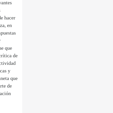
vantes
s
de hacer
za, en
spuestas
r
ne que
rítica de
ctividad
cas y
aneta que
rte de
mación