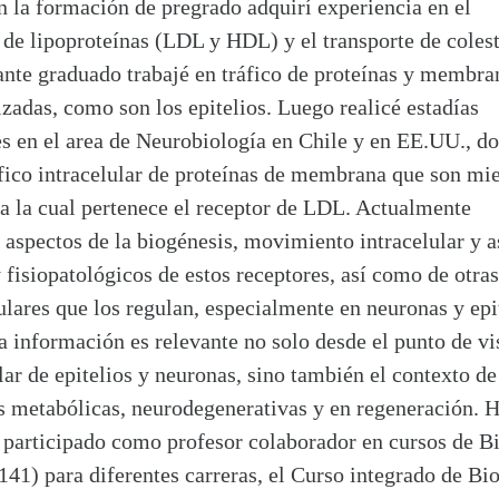
 la formación de pregrado adquirí experiencia en el
de lipoproteínas (LDL y HDL) y el transporte de colest
nte graduado trabajé en tráfico de proteínas y membra
izadas, como son los epitelios. Luego realicé estadías
es en el area de Neurobiología en Chile y en EE.UU., d
ráfico intracelular de proteínas de membrana que son m
 a la cual pertenece el receptor de LDL. Actualmente
aspectos de la biogénesis, movimiento intracelular y a
 fisiopatológicos de estos receptores, así como de otras
ulares que los regulan, especialmente en neuronas y epi
 información es relevante no solo desde el punto de vis
lar de epitelios y neuronas, sino también el contexto de
 metabólicas, neurodegenerativas y en regeneración. 
 participado como profesor colaborador en cursos de B
41) para diferentes carreras, el Curso integrado de Bi