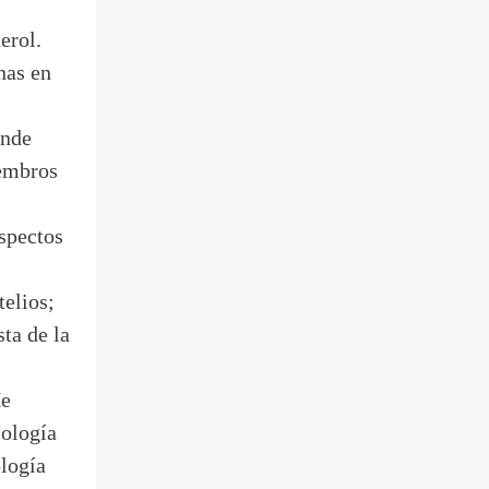
erol.
nas en
onde
iembros
spectos
telios;
ta de la
He
iología
ología