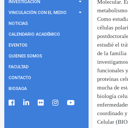
Molecular. En
INVESTIGACIÓN
metabolismo 
VINCULACIÓN CON EL MEDIO
Como estudia
NOTICIAS
células polar
CALENDARIO ACADÉMICO
postdoctoral
estudié el t
EVENTOS
de la familia
QUIENES SOMOS
investigamos 
FACULTAD
funcionales y
CONTACTO
proteínas cel
mucha de esta
BIOSAGA
biología celu
enfermedades
coordinado y
Celular (BIO1