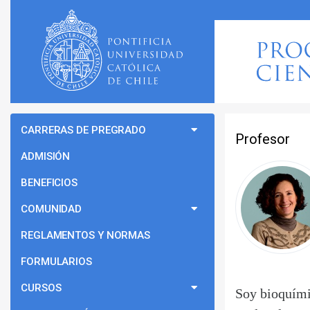
CARRERAS DE PREGRADO
Profesor
ADMISIÓN
BENEFICIOS
COMUNIDAD
REGLAMENTOS Y NORMAS
FORMULARIOS
CURSOS
Soy bioquími