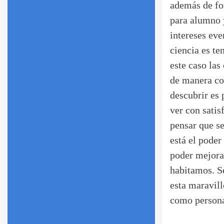
además de fo
para alumno y
intereses eve
ciencia es te
este caso las
de manera co
descubrir es 
ver con satis
pensar que se
está el pode
poder mejorar
habitamos. Se
esta maravil
como persona