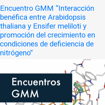
Encuentro GMM “Interacción
benéfica entre Arabidopsis
thaliana y Ensifer meliloti y
promoción del crecimiento en
condiciones de deficiencia de
nitrógeno”