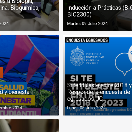
es a Biología,
ina, Bioquímica,
Inducción a Prácticas (B
BIO2300)
 2024
Martes 09 Julio 2024
Si te titulaste entre 2018 
d y bienestar
Responde la encuesta de
egresados UC
iembre 2024
Lunes 08 Julio 2024