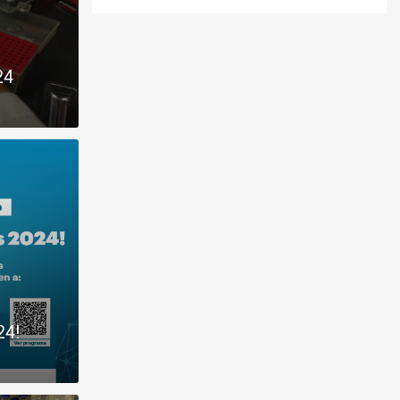
24
24!