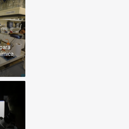
 para
uímica,
a