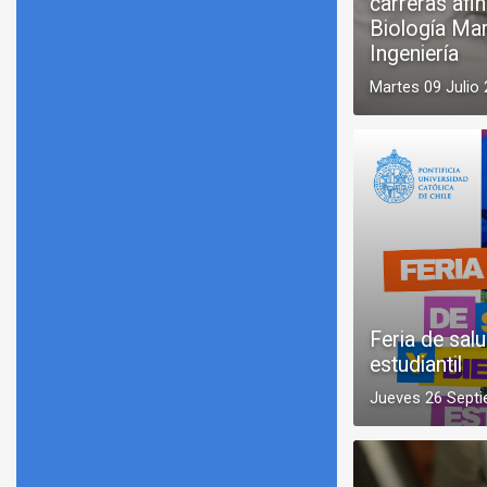
carreras afin
Biología Mar
Ingeniería
Martes 09 Julio
Feria de salu
estudiantil
Jueves 26 Sept