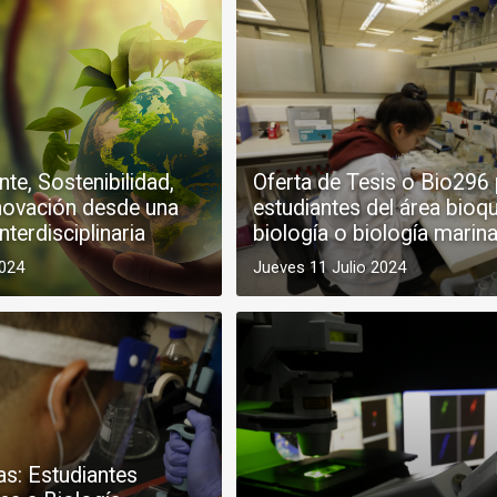
e, Sostenibilidad,
Oferta de Tesis o Bio296
novación desde una
estudiantes del área bioq
nterdisciplinaria
biología o biología marin
2024
Jueves 11 Julio 2024
as: Estudiantes