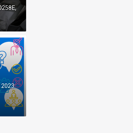
IO258E,
y 2023: