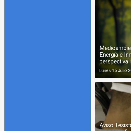
Medioambient
Energía e In
perspectiva i
Lunes 15 Julio 
Aviso Tesist