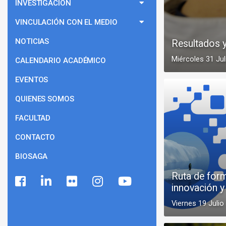
INVESTIGACIÓN
VINCULACIÓN CON EL MEDIO
NOTICIAS
Resultados 
Miércoles 31 Jul
CALENDARIO ACADÉMICO
EVENTOS
QUIENES SOMOS
FACULTAD
CONTACTO
BIOSAGA
Ruta de form
innovación 
Viernes 19 Julio