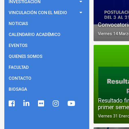
INVESTIGACIÓN
VINCULACIÓN CON EL MEDIO
NOTICIAS
Convocatori
Viernes 14 Marz
CALENDARIO ACADÉMICO
EVENTOS
QUIENES SOMOS
FACULTAD
CONTACTO
BIOSAGA
Resultado fi
primer seme
Viernes 31 Ener