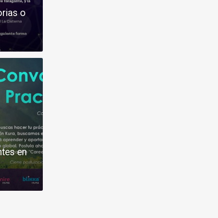
orias o
ntes en