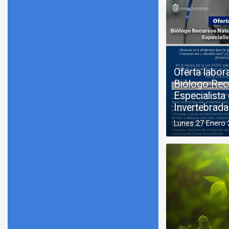
Oferta labor
Biólogo Rec
Especialista
Invertebrada
Lunes 27 Enero