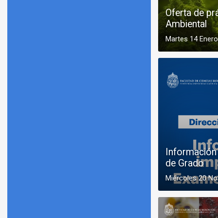
Oferta de pr
Ambiental
Martes 14 Enero
Información
de Grado
Miércoles 20 N