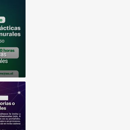
cas
ales