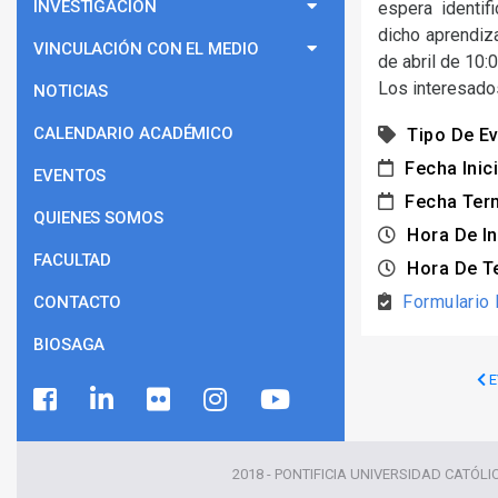
INVESTIGACIÓN
espera identif
dicho aprendiza
VINCULACIÓN CON EL MEDIO
de abril de 10:0
Los interesados
NOTICIAS
CALENDARIO ACADÉMICO
Tipo De Ev
Fecha Inici
EVENTOS
Fecha Ter
QUIENES SOMOS
Hora De In
FACULTAD
Hora De T
Formulario 
CONTACTO
BIOSAGA
E
2018 - PONTIFICIA UNIVERSIDAD CATÓLI