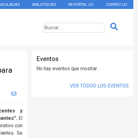
INCULADAS
BIBLIOTECAS
MI PORTAL UC
CORREO UC
Eventos
No hay eventos que mostrar .
para
VER TODOS LOS EVENTOS
centes y
iantes”.
El
orativo con
iantes. Se