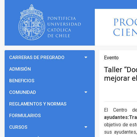
CARRERAS DE PREGRADO
Evento
Taller “D
ADMISIÓN
mejorar e
BENEFICIOS
COMUNIDAD
REGLAMENTOS Y NORMAS
El Centro de
FORMULARIOS
ayudantes:Tra
objetivo de est
CURSOS
sus ayudantes,