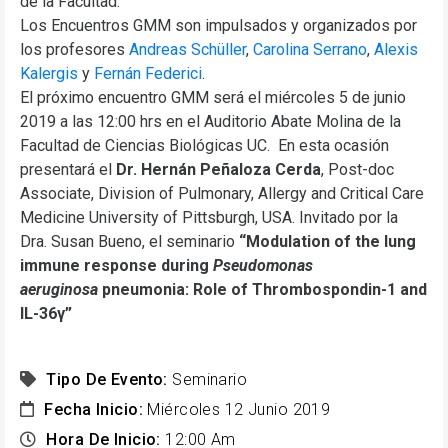
de la Facultad.
Los Encuentros GMM son impulsados y organizados por
los profesores
Andreas Schüller
,
Carolina Serrano
,
Alexis
Kalergis
y
Fernán Federici
.
El próximo encuentro GMM será el miércoles 5 de junio
2019 a las 12:00 hrs en el Auditorio Abate Molina de la
Facultad de Ciencias Biológicas UC. En esta ocasión
presentará el
Dr.
Hernán Peñaloza Cerda
, Post-doc
Associate, Division of Pulmonary, Allergy and Critical Care
Medicine University of Pittsburgh, USA. Invitado por la
Dra. Susan Bueno, el seminario
“Modulation of the lung
immune response during
Pseudomonas
aeruginosa
pneumonia: Role of Thrombospondin-1 and
IL-36γ”
Tipo De Evento:
Seminario
Fecha Inicio:
Miércoles 12 Junio 2019
Hora De Inicio:
12:00 Am