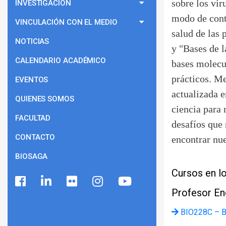
sobre los vir
INVESTIGACIÓN
modo de contr
VINCULACIÓN CON EL MEDIO
salud de las
NOTICIAS
y "Bases de l
CALENDARIO ACADÉMICO
bases molecul
prácticos. M
EVENTOS
actualizada e
QUIENES SOMOS
ciencia para
FACULTAD
desafíos que 
CONTACTO
encontrar nu
BIOSAGA
Cursos en lo
Profesor E
BIO228C – Bi