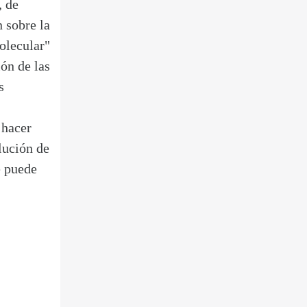
, de
 sobre la
olecular"
ón de las
s
 hacer
lución de
e puede