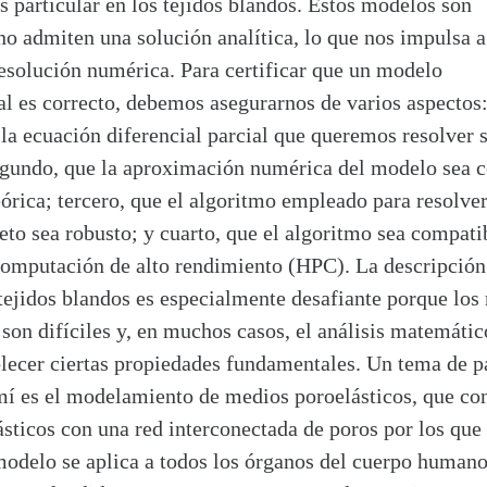
s particular en los tejidos blandos. Estos modelos son
o admiten una solución analítica, lo que nos impulsa a 
esolución numérica. Para certificar que un modelo
l es correcto, debemos asegurarnos de varios aspectos
la ecuación diferencial parcial que queremos resolver 
egundo, que la aproximación numérica del modelo sea c
eórica; tercero, que el algoritmo empleado para resolver
eto sea robusto; y cuarto, que el algoritmo sea compati
computación de alto rendimiento (HPC). La descripción
tejidos blandos es especialmente desafiante porque los
son difíciles y, en muchos casos, el análisis matemátic
lecer ciertas propiedades fundamentales. Un tema de pa
 mí es el modelamiento de medios poroelásticos, que co
sticos con una red interconectada de poros por los que
modelo se aplica a todos los órganos del cuerpo humano