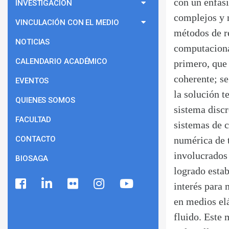
con un énfasi
INVESTIGACIÓN
complejos y n
VINCULACIÓN CON EL MEDIO
métodos de r
NOTICIAS
computaciona
CALENDARIO ACADÉMICO
primero, que 
coherente; s
EVENTOS
la solución t
QUIENES SOMOS
sistema discr
FACULTAD
sistemas de 
CONTACTO
numérica de 
involucrados 
BIOSAGA
logrado estab
interés para
en medios elá
fluido. Este 