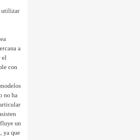
utilizar
:
sea
ercana a
 el
ble con
 modelos
o no ha
rticular
nsisten
 fluye un
, ya que