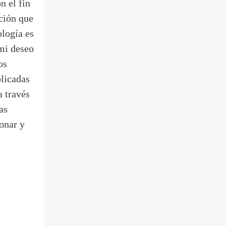
n el fin
ición que
ología es
 mi deseo
os
licadas
a través
as
ionar y