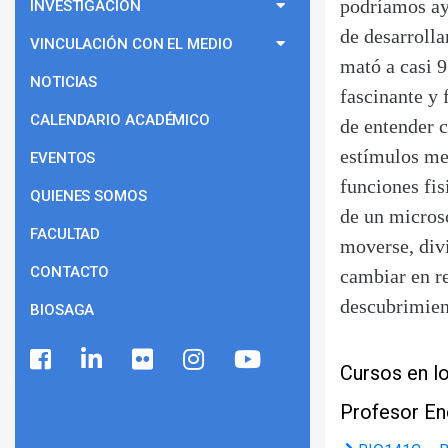
podríamos ay
INVESTIGACIÓN
de desarrolla
VINCULACIÓN CON EL MEDIO
mató a casi 9
NOTICIAS
fascinante y 
CALENDARIO ACADÉMICO
de entender c
estímulos me
EVENTOS
funciones fi
QUIENES SOMOS
de un microsc
FACULTAD
moverse, divi
CONTACTO
cambiar en re
descubrimien
BIOSAGA
Cursos en lo
Profesor E