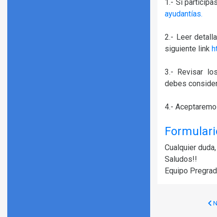
1.- Si partici
ayudantías.
2.- Leer detal
siguiente link
h
3.- Revisar l
debes considera
4.- Aceptaremos
Formulari
Cualquier duda
Saludos!!
Equipo Pregra
N