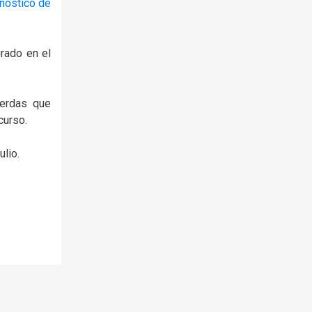
nóstico de
grado en el
uerdas que
curso.
ulio.