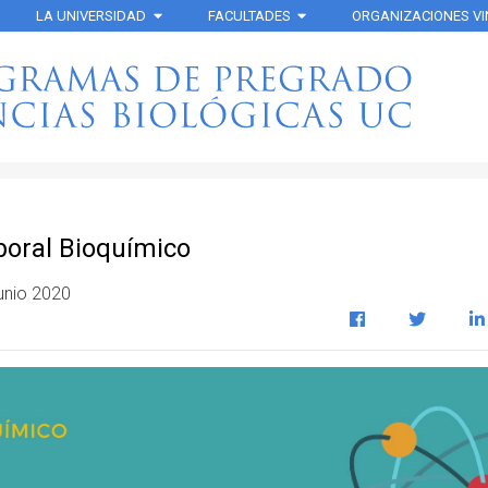
LA UNIVERSIDAD
FACULTADES
ORGANIZACIONES V
boral Bioquímico
unio 2020