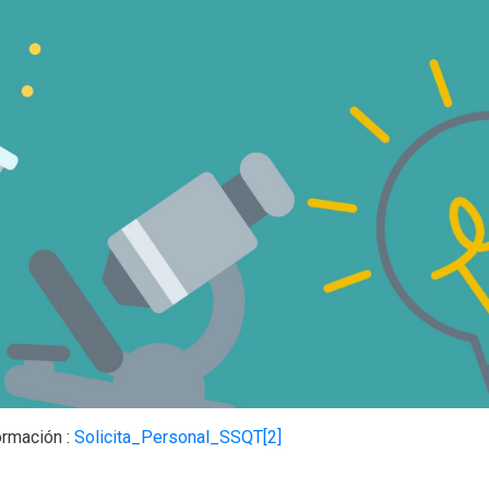
ormación :
Solicita_Personal_SSQT[2]