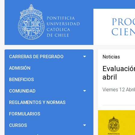
CARRERAS DE PREGRADO
Noticias
Evaluació
ADMISIÓN
abril
BENEFICIOS
Viernes 12 Abri
COMUNIDAD
REGLAMENTOS Y NORMAS
FORMULARIOS
CURSOS