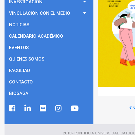
INVESTIGACIÓN
VINCULACIÓN CON EL MEDIO
NOTICIAS
CALENDARIO ACADÉMICO
EVENTOS
QUIENES SOMOS
FACULTAD
CONTACTO
BIOSAGA
N
2018 - PONTIFICIA UNIVERSIDAD CATÓLI