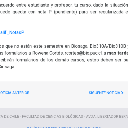
acuerdo entre estudiante y profesor, tu curso, dado la situaci
puede quedar con nota P (pendiente) para ser regularizada 
.
Calif_NotasP
os que no están este semestre en Biosaga, Bio310A/Bio310B 
us formularios a Rowena Cortés, rcortes@bio.puc.cl, a
mas tarda
ecibirán formularios de los demás cursos, estos deben ser su
Biosaga.
OTICIA ANTERIOR
SIGUENTE NOTICIA
CA DE CHILE - FACULTAD DE CIENCIAS BIOLÓGICAS - AVDA. LIBERTADOR BER