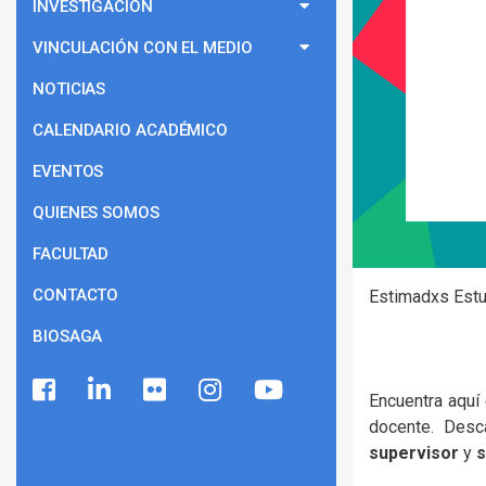
INVESTIGACIÓN
VINCULACIÓN CON EL MEDIO
NOTICIAS
CALENDARIO ACADÉMICO
EVENTOS
QUIENES SOMOS
FACULTAD
CONTACTO
Estimadxs Estu
BIOSAGA
Encuentra aquí 
docente. Desc
supervisor
y
s