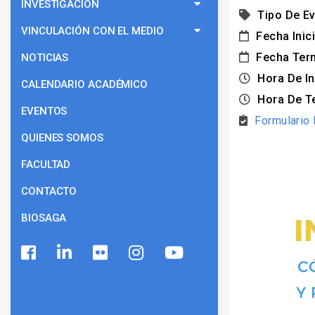
INVESTIGACIÓN
Tipo De Ev
VINCULACIÓN CON EL MEDIO
Fecha Inici
Fecha Ter
NOTICIAS
Hora De In
CALENDARIO ACADÉMICO
Hora De T
EVENTOS
Formulario 
QUIENES SOMOS
FACULTAD
CONTACTO
BIOSAGA