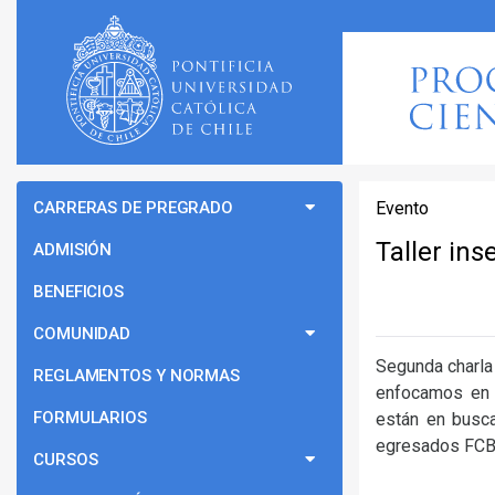
CARRERAS DE PREGRADO
Evento
Taller ins
ADMISIÓN
BENEFICIOS
COMUNIDAD
Segunda charla 
REGLAMENTOS Y NORMAS
enfocamos en n
FORMULARIOS
están en busca
egresados FCB
CURSOS