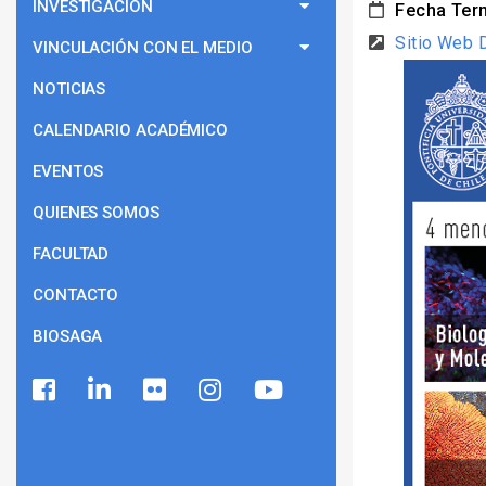
INVESTIGACIÓN
Fecha Ter
Sitio Web 
VINCULACIÓN CON EL MEDIO
NOTICIAS
CALENDARIO ACADÉMICO
EVENTOS
QUIENES SOMOS
FACULTAD
CONTACTO
BIOSAGA