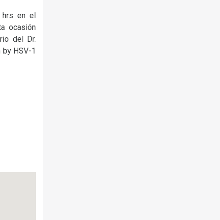
 hrs en el
ta ocasión
io del Dr.
on by HSV-1