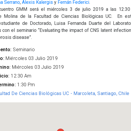
na Serrano
,
Alexis Kalergis
y
Fernán Federici
.
cuentro GMM será el miércoles 3 de julio 2019 a las 12:30
te Molina de la Facultad de Ciencias Biológicas UC. En es
estudiante de Doctorado, Luisa Fernanda Duarte del Laborator
 con el seminario “Evaluating the impact of CNS latent infecti
erosis disease”.
ento:
Seminario
o:
Miércoles 03 Julio 2019
mino:
Miércoles 03 Julio 2019
icio:
12:30 Am
ermino:
1:30 Pm
ultad De Ciencias Biológicas UC - Marcoleta, Santiago, Chile