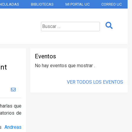
INCULADAS
BIBLIOTECAS
MI PORTAL UC
CORREO UC
Eventos
No hay eventos que mostrar .
ent
VER TODOS LOS EVENTOS
charlas que
ratorios de
es
Andreas