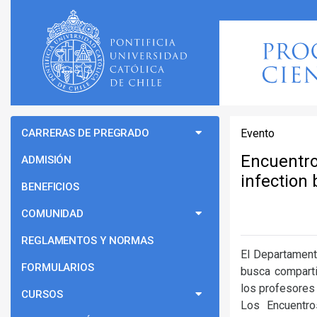
CARRERAS DE PREGRADO
Evento
Encuentro
ADMISIÓN
infection 
BENEFICIOS
COMUNIDAD
REGLAMENTOS Y NORMAS
El Departament
FORMULARIOS
busca comparti
los profesores
CURSOS
Los Encuentr