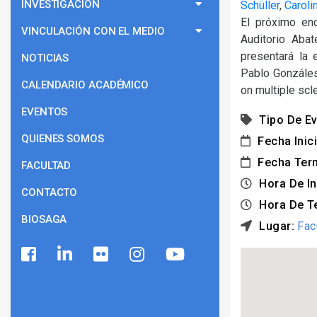
INVESTIGACIÓN
Schüller
,
Caroli
El próximo en
VINCULACIÓN CON EL MEDIO
Auditorio Aba
presentará la 
NOTICIAS
Pablo Gonzáles
CALENDARIO ACADÉMICO
on multiple scl
EVENTOS
Tipo De Ev
QUIENES SOMOS
Fecha Inici
Fecha Ter
FACULTAD
Hora De In
CONTACTO
Hora De T
BIOSAGA
Lugar:
Fac