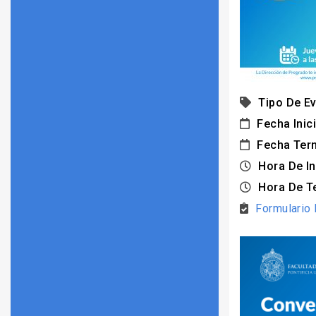
Tipo De Ev
Fecha Inici
Fecha Ter
Hora De In
Hora De T
Formulario 