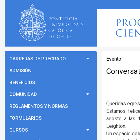
CARRERAS DE PREGRADO
Evento
Conversat
ADMISIÓN
BENEFICIOS
COMUNIDAD
Queridas egres
REGLAMENTOS Y NORMAS
Estamos felice
FORMULARIOS
agosto a las 1
Leighton.
CURSOS
Un espacio sol