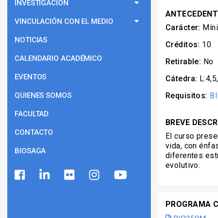
INVESTIGACIÓN
ANTECEDENT
VINCULACIÓN CON EL MEDIO
Carácter:
Mín
NOTICIAS
Créditos:
10
CALENDARIO ACADÉMICO
Retirable:
No
EVENTOS
Cátedra:
L:4,5
QUIENES SOMOS
Requisitos:
B
FACULTAD
BREVE DESCR
CONTACTO
El curso prese
vida, con énfa
BIOSAGA
diferentes est
evolutivo.
PROGRAMA 