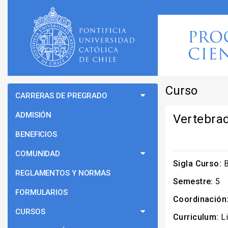
Curso
CARRERAS DE PREGRADO
ADMISIÓN
Vertebra
BENEFICIOS
COMUNIDAD
Sigla Curso:
B
REGLAMENTOS Y NORMAS
Semestre:
5
FORMULARIOS
Coordinación
CURSOS
Curriculum:
Li