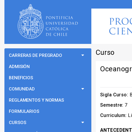
Curso
CARRERAS DE PREGRADO
ADMISIÓN
Oceanogra
BENEFICIOS
COMUNIDAD
Sigla Curso:
B
REGLAMENTOS Y NORMAS
Semestre:
7
FORMULARIOS
Curriculum:
Li
CURSOS
ANTECEDENT