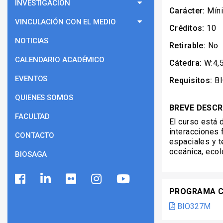
INVESTIGACIÓN
Carácter:
Mín
VINCULACIÓN CON EL MEDIO
Créditos:
10
NOTICIAS
Retirable:
No
CALENDARIO ACADÉMICO
Cátedra:
W:4,5
EVENTOS
Requisitos:
B
QUIENES SOMOS
BREVE DESCR
FACULTAD
El curso está 
interacciones 
CONTACTO
espaciales y t
oceánica, ecol
BIOSAGA
PROGRAMA 
BIO327M