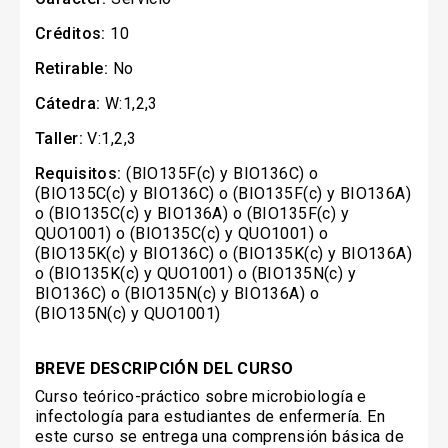
Créditos:
10
Retirable:
No
Cátedra:
W:1,2,3
Taller:
V:1,2,3
Requisitos:
(BIO135F(c) y BIO136C) o
(BIO135C(c) y BIO136C) o (BIO135F(c) y BIO136A)
o (BIO135C(c) y BIO136A) o (BIO135F(c) y
QUO1001) o (BIO135C(c) y QUO1001) o
(BIO135K(c) y BIO136C) o (BIO135K(c) y BIO136A)
o (BIO135K(c) y QUO1001) o (BIO135N(c) y
BIO136C) o (BIO135N(c) y BIO136A) o
(BIO135N(c) y QUO1001)
BREVE DESCRIPCIÓN DEL CURSO
Curso teórico-práctico sobre microbiología e
infectología para estudiantes de enfermería. En
este curso se entrega una comprensión básica de