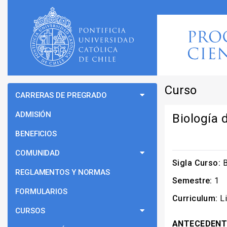
Curso
CARRERAS DE PREGRADO
ADMISIÓN
Biología 
BENEFICIOS
COMUNIDAD
Sigla Curso:
B
REGLAMENTOS Y NORMAS
Semestre:
1
FORMULARIOS
Curriculum:
Li
CURSOS
ANTECEDENT