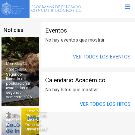
Noticias
Eventos
No hay eventos que mostrar .
VER TODOS LOS EVENTOS
Miércoles 05
Agosto 2026
Segundo
Calendario Académico
llamado de
postulación a
ayudantías del
No hay hitos que mostrar.
segundo
semestre 2026
VER TODOS LOS HITOS
Curso online
Bootcamp de
“Equidad de
Innovación y
Género y
Emprendimiento
Docencia
UC
Universitaria”