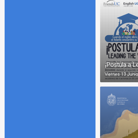
¡Postula a L
Viernes 13 Juni