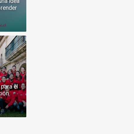
una idea
prender
para el
ción