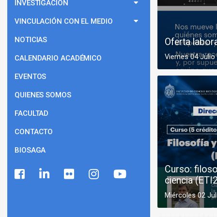
INVESTIGACIÓN
VINCULACIÓN CON EL MEDIO
NOTICIAS
Oferta labor
Viernes 04 Julio
CALENDARIO ACADÉMICO
EVENTOS
QUIENES SOMOS
FACULTAD
CONTACTO
BIOSAGA
Curso: filoso
ciencia (ETI
Miércoles 02 Jul