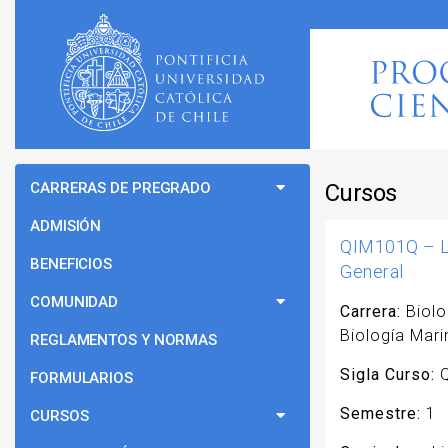
CARRERAS DE PREGRADO
Cursos
ADMISIÓN
QIM101Q – L
BENEFICIOS
General
COMUNIDAD
Carrera:
Biolo
Biología Mari
REGLAMENTOS Y NORMAS
Sigla Curso:
Q
FORMULARIOS
Semestre:
1
CURSOS