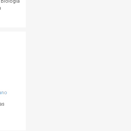
 Biología
n
rano
as