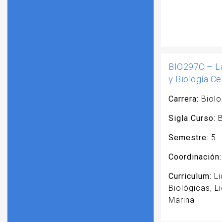
BIO297C – La
y Biología Ce
Carrera:
Biolo
Sigla Curso:
B
Semestre:
5
Coordinación:
Curriculum:
Li
Biológicas, L
Marina