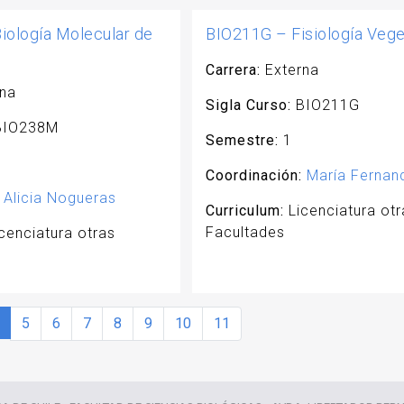
ología Molecular de
BIO211G – Fisiología Vege
Carrera:
Externa
na
Sigla Curso:
BIO211G
IO238M
Semestre:
1
Coordinación:
María Fernan
Alicia Nogueras
Curriculum:
Licenciatura otr
Facultades
cenciatura otras
urrent Page
Page
Page
Page
Page
Page
Page
Page
5
6
7
8
9
10
11