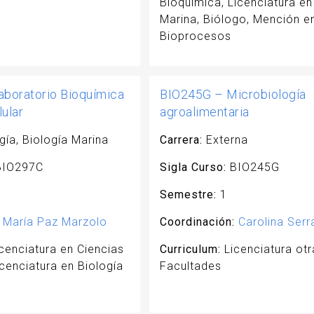
Bioquímica, Licenciatura en
Marina, Biólogo, Mención e
Bioprocesos
boratorio Bioquímica
BIO245G – Microbiología
lular
agroalimentaria
gía, Biología Marina
Carrera:
Externa
IO297C
Sigla Curso:
BIO245G
Semestre:
1
María Paz Marzolo
Coordinación:
Carolina Ser
cenciatura en Ciencias
Curriculum:
Licenciatura otr
icenciatura en Biología
Facultades