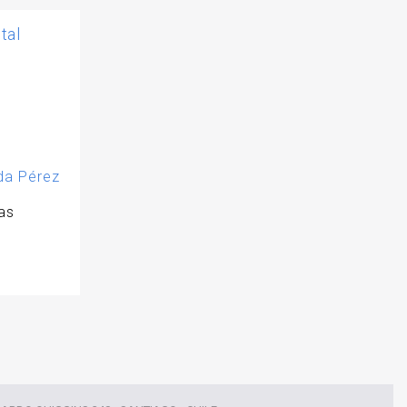
tal
da Pérez
as