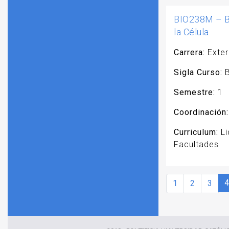
BIO238M – Bi
la Célula
Carrera:
Exter
Sigla Curso:
B
Semestre:
1
Coordinación:
Curriculum:
Li
Facultades
Page navigation
C
Page
Page
Page
4
1
2
3