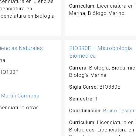
cenciatura en Ciencias
Curriculum:
Licenciatura en 
icenciatura en
Marina, Biólogo Marino
icenciatura en Biología
encias Naturales
BIO380E – Microbiología
Biomédica
na
Carrera:
Biología, Bioquímic
IO100P
Biología Marina
Sigla Curso:
BIO380E
Martín Carmona
Semestre:
1
cenciatura otras
Coordinación:
Bruno Tesser
Curriculum:
Licenciatura en 
Biológicas, Licenciatura en