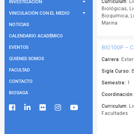
Curriculum:
Li
INVESTIGACIÓN
Biológicas, L
VINCULACIÓN CON EL MEDIO
Bioquímica, L
Marina
NOTICIAS
CALENDARIO ACADÉMICO
BIO100P – Ci
EVENTOS
QUIENES SOMOS
Carrera:
Exter
FACULTAD
Sigla Curso:
B
CONTACTO
Semestre:
1
BIOSAGA
Coordinación:
Curriculum:
Li
Facultades