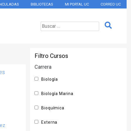
INCULADAS
BIBLIOTECAS
MI PORTAL UC
CORREO UC
Filtro Cursos
Carrera
es
Biología
Biología Marina
Bioquímica
Externa
rez