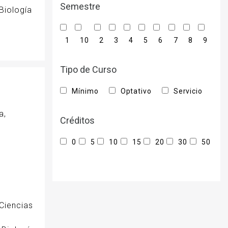
Semestre
Biología
1
10
2
3
4
5
6
7
8
9
Tipo de Curso
Mínimo
Optativo
Servicio
a,
Créditos
0
5
10
15
20
30
50
Ciencias