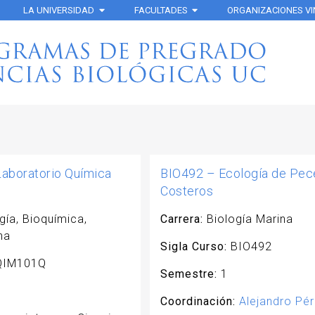
LA UNIVERSIDAD
FACULTADES
ORGANIZACIONES V
aboratorio Química
BIO492 – Ecología de Pec
Costeros
gía, Bioquímica,
Carrera:
Biología Marina
na
Sigla Curso:
BIO492
IM101Q
Semestre:
1
Coordinación:
Alejandro Pé