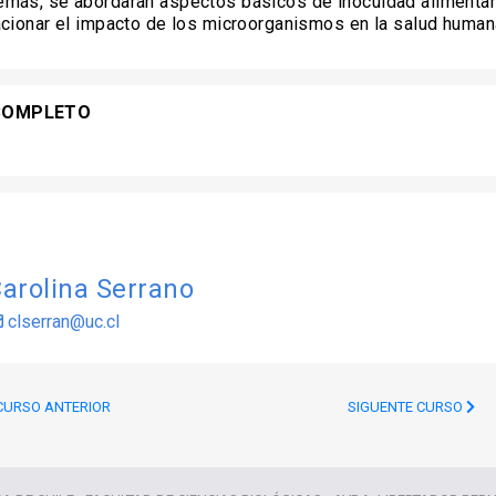
más, se abordarán aspectos básicos de inocuidad alimentar
cionar el impacto de los microorganismos en la salud human
COMPLETO
arolina Serrano
clserran@uc.cl
URSO ANTERIOR
SIGUENTE CURSO