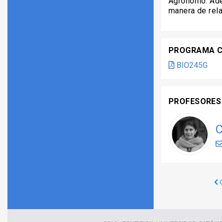
Agrónomo. Ade
manera de rela
PROGRAMA 
BIO245G
PROFESORES
C
C