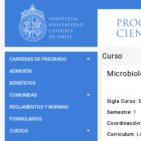
Curso
CARRERAS DE PREGRADO
ADMISIÓN
Microbiol
BENEFICIOS
COMUNIDAD
Sigla Curso:
B
REGLAMENTOS Y NORMAS
Semestre:
1
FORMULARIOS
Coordinación
CURSOS
Curriculum:
Li