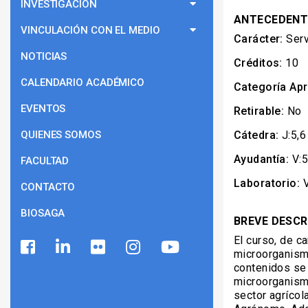
INVESTIGACIÓN
ANTECEDENT
VINCULACIÓN CON EL MEDIO
Carácter:
Serv
NOTICIAS
Créditos:
10
CALENDARIO ACADÉMICO
Categoría Apr
EVENTOS
Retirable:
No
QUIENES SOMOS
Cátedra:
J:5,6
Ayudantía:
V:5
FACULTAD
Laboratorio:
V
CONTACTO
BIOSAGA
BREVE DESCR
El curso, de ca
microorganism
contenidos se 
microorganism
sector agrícola