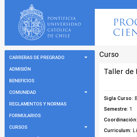
Curso
CARRERAS DE PREGRADO
ADMISIÓN
Taller de 
BENEFICIOS
COMUNIDAD
Sigla Curso:
B
REGLAMENTOS Y NORMAS
Semestre:
1
FORMULARIOS
Coordinación
CURSOS
Curriculum:
Li