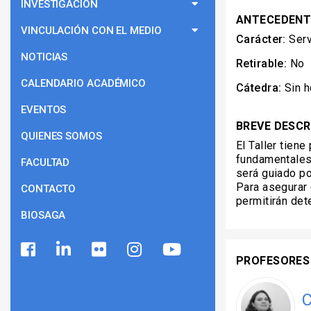
INVESTIGACIÓN
ANTECEDENT
VINCULACIÓN CON EL MEDIO
Carácter:
Serv
NOTICIAS
Retirable:
No
CALENDARIO ACADÉMICO
Cátedra:
Sin h
EVENTOS
BREVE DESCR
QUIENES SOMOS
El Taller tien
fundamentales 
FACULTAD
será guiado po
Para asegurar 
CONTACTO
permitirán det
BIOSAGA
PROFESORES
C