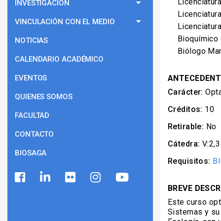
Licenciatur
INVESTIGACIÓN
Licenciatur
VINCULACIÓN CON EL MEDIO
Licenciatur
Bioquímico
NOTICIAS
Biólogo Ma
CALENDARIO ACADÉMICO
EVENTOS
ANTECEDENT
Carácter:
Opta
QUIENES SOMOS
Créditos:
10
FACULTAD
Retirable:
No
CONTACTO
Cátedra:
V:2,3
BIOSAGA
Requisitos:
B
BREVE DESCR
Este curso opt
Sistemas y su 