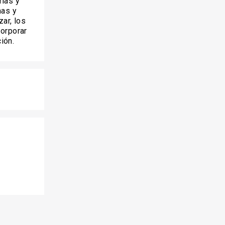
rías y
mas y
zar, los
corporar
ión.