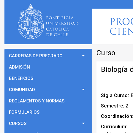
Curso
CARRERAS DE PREGRADO
ADMISIÓN
Biología 
BENEFICIOS
COMUNIDAD
Sigla Curso:
B
REGLAMENTOS Y NORMAS
Semestre:
2
FORMULARIOS
Coordinación
CURSOS
Curriculum: