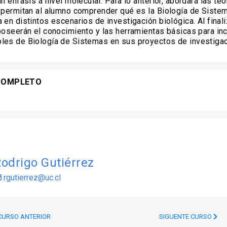
n énfasis a nivel molecular. Para lo anterior, abordará las teo
 permitan al alumno comprender qué es la Biología de Siste
 en distintos escenarios de investigación biológica. Al finali
poseerán el conocimiento y las herramientas básicas para in
les de Biología de Sistemas en sus proyectos de investigac
COMPLETO
odrigo Gutiérrez
rgutierrez@uc.cl
URSO ANTERIOR
SIGUENTE CURSO