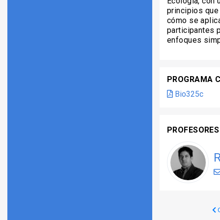
Ecología, con u
principios que
cómo se aplica
participantes 
enfoques simp
PROGRAMA 
Bio325c
PROFESORES
R
C