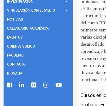
proteínas, en
INVESTIGACIÓN
Utilizamos té
VINCULACIÓN CON EL MEDIO
estructural, 
NOTICIAS
del curso BIO
CALENDARIO ACADÉMICO
primeros sem
varias discip
EVENTOS
desarrollado
QUIENES SOMOS
aprendizaje b
FACULTAD
revisión de e
CONTACTO
científicos a
lleva a plant
BIOSAGA
funciona al l
Cursos en lo
Profesor E