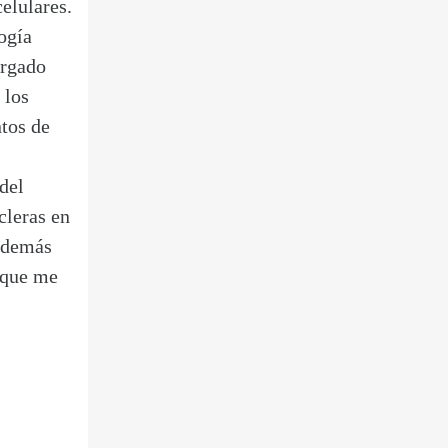
elulares.
ogía
argado
 los
tos de
del
cleras en
s demás
ó que me