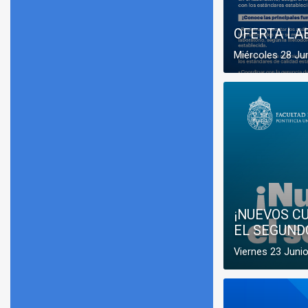
OFERTA LA
Miércoles 28 Ju
¡NUEVOS C
EL SEGUND
Viernes 23 Juni