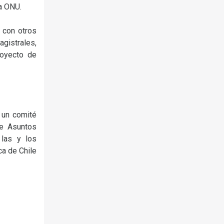
a ONU.
 con otros
gistrales,
royecto de
 un comité
de Asuntos
 las y los
ca de Chile