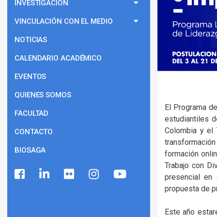
INVESTIGACIÓN
VINCULACIÓN CON EL MEDIO
NOTICIAS
CALENDARIO ACADÉMICO
EVENTOS
QUIENES SOMOS
El Programa de
FACULTAD
estudiantiles d
Colombia y el 
CONTACTO
transformación
BIOSAGA
formación onli
Trabajo con Di
presencial en
propuesta de p
Este año estar