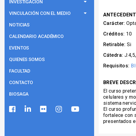
INVESTIGACIÓN
VINCULACIÓN CON EL MEDIO
ANTECEDENT
Carácter:
Opta
NOTICIAS
Créditos:
10
CALENDARIO ACADÉMICO
Retirable:
Si
EVENTOS
Cátedra:
J:4,5
QUIENES SOMOS
Requisitos:
B
FACULTAD
BREVE DESCR
CONTACTO
El curso prete
BIOSAGA
celulares y mo
sistema nervio
El curso profu
fortalece con
presentados e