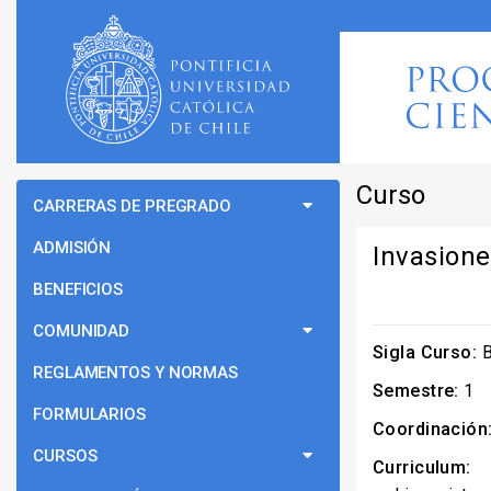
Curso
CARRERAS DE PREGRADO
ADMISIÓN
Invasione
BENEFICIOS
COMUNIDAD
Sigla Curso:
B
REGLAMENTOS Y NORMAS
Semestre:
1
FORMULARIOS
Coordinación
CURSOS
Curriculum: