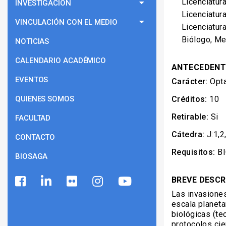
Licenciatur
INVESTIGACIÓN
Licenciatur
VINCULACIÓN CON EL MEDIO
Licenciatur
Biólogo, M
NOTICIAS
CALENDARIO ACADÉMICO
ANTECEDENT
EVENTOS
Carácter:
Opta
QUIENES SOMOS
Créditos:
10
Retirable:
Si
FACULTAD
Cátedra:
J:1,2
CONTACTO
Requisitos:
BI
BIOSAGA
BREVE DESCR
Las invasione
escala planeta
biológicas (te
protocolos cie