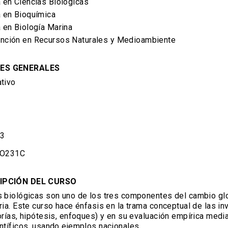
a en Ciencias Biológicas
a en Bioquímica
a en Biología Marina
ención en Recursos Naturales y Medioambiente
ES GENERALES
tivo
,3
O231C
IPCIÓN DEL CURSO
s biológicas son uno de los tres componentes del cambio gl
ria. Este curso hace énfasis en la trama conceptual de las i
orías, hipótesis, enfoques) y en su evaluación empírica medi
ntíficos, usando ejemplos nacionales.